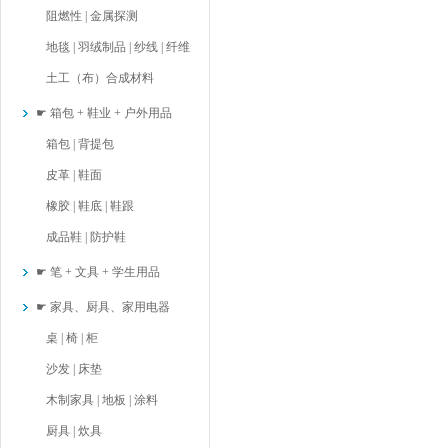
阻燃性 | 金属探测
地毯 | 羽绒制品 | 纱线 | 纤维
土工（布）合成材料
☛ 箱包 + 鞋业 + 户外用品
箱包 | 背提包
皮革 | 鞋面
橡胶 | 鞋底 | 鞋跟
成品鞋 | 防护鞋
☛ 笔 + 文具 + 学生用品
☛ 家具、厨具、家用电器
桌 | 椅 | 柜
沙发 | 床垫
木制家具 | 地板 | 涂料
厨具 | 炊具