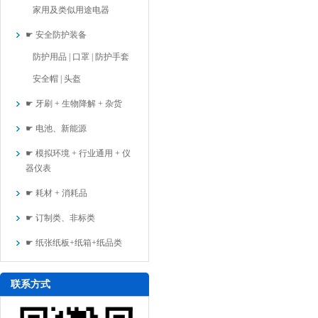
家用及类似用途电器
☛ 安全防护装备
防护用品 | 口罩 | 防护手套
安全帽 | 头盔
☛ 牙刷 + 生物降解 + 杂货
☛ 电池、新能源
☛ 模拟环境 + 行业通用 + 仪
器仪表
☛ 耗材 + 消耗品
☛ 订制类、非标类
☛ 纸张纸板+纸箱+纸品类
联系方式